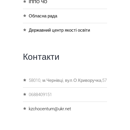
ІППО ЧО
Обласна рада
Державний центр якості освіти
Контакти
58010, м.Чернівці, вул.О.Криворучка,57
0688409151
kzchocentum@ukr.net