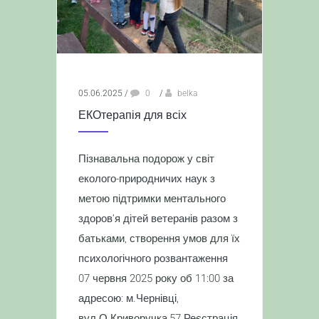
05.06.2025
/
0
/
belka
ЕКОтерапія для всіх
Пізнавальна подорож у світ
еколого-природничих наук з
метою підтримки ментального
здоров’я дітей ветеранів разом з
батьками, створення умов для їх
психологічного розвантаження
07 червня 2025 року об 11:00 за
адресою: м.Чернівці,
вул.О.Криворучка,57 Реєстрація