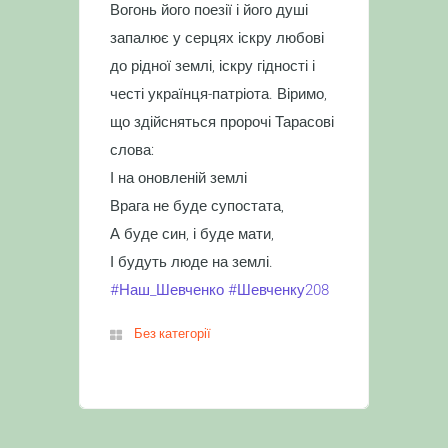
Вогонь його поезії і його душі
запалює у серцях іскру любові
до рідної землі, іскру гідності і
честі українця-патріота. Віримо,
що здійсняться пророчі Тарасові
слова:
І на оновленій землі
Врага не буде супостата,
А буде син, і буде мати,
І будуть люде на землі.
#Наш_Шевченко
#Шевченку208
Без категорії