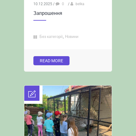
10.12.2025
/
0
/
belka
Запрошення
,
Без категорії
Новини
READ MORE