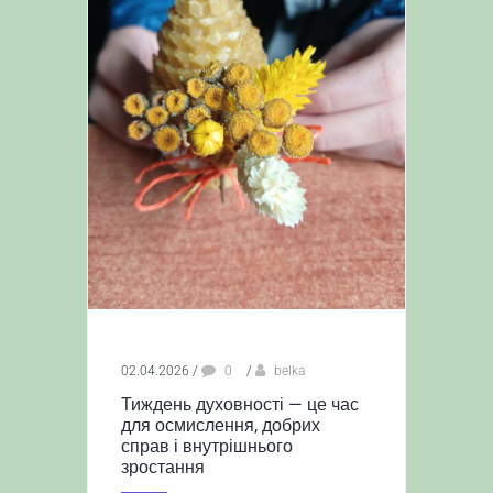
02.04.2026
/
0
/
belka
Тиждень духовності — це час
для осмислення, добрих
справ і внутрішнього
зростання