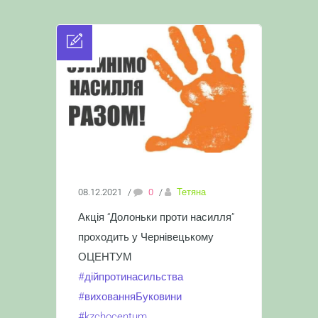
08.12.2021
/
0
/
Тетяна
Акція “Долоньки проти насилля”
проходить у Чернівецькому
ОЦЕНТУМ
#дійпротинасильства
#вихованняБуковини
#kzchocentum