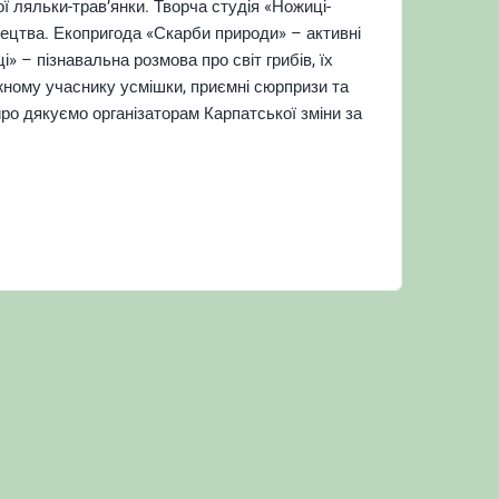
ої ляльки-трав’янки.
Творча студія «Ножиці-
тецтва.
Екопригода «Скарби природи» – активні
» – пізнавальна розмова про світ грибів, їх
ному учаснику усмішки, приємні сюрпризи та
ро дякуємо організаторам Карпатської зміни за