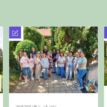
29.06.2026
/
0
/
belka