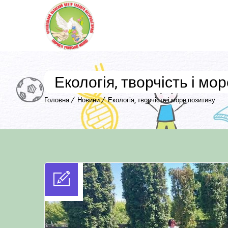
Екологія, творчість і мо
Головна
Новини
Екологія, творчість і море позитиву