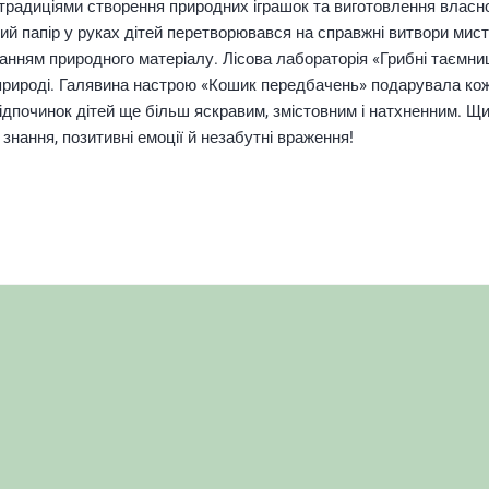
з традиціями створення природних іграшок та виготовлення власн
ий папір у руках дітей перетворювався на справжні витвори мис
станням природного матеріалу.
Лісова лабораторія «Грибні таємниці
природі.
Галявина настрою «Кошик передбачень» подарувала кож
ідпочинок дітей ще більш яскравим, змістовним і натхненним. Щи
знання, позитивні емоції й незабутні враження!