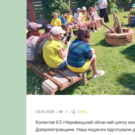
24.06.2026
/
0
/
belka
Колектив КЗ «Чернівецький обласний центр екол
Дніпропетровщини.
Наші педагоги підготували д