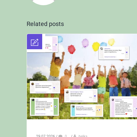
Related posts
29.07.2026
/
0
/
belka