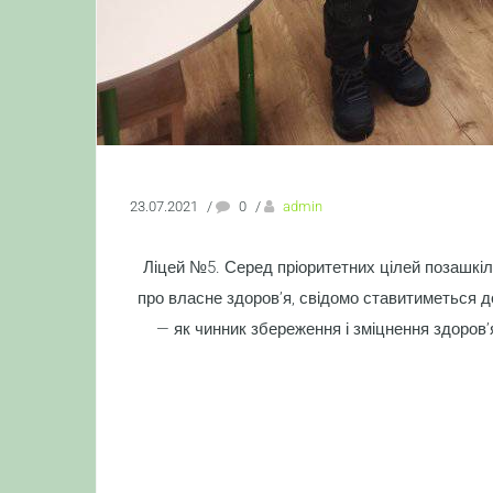
23.07.2021
/
0
/
admin
Ліцей №5. Серед пріоритетних цілей позашкіль
про власне здоров’я, свідомо ставити­меться 
— як чин­ник збереження і зміцнення здоров’