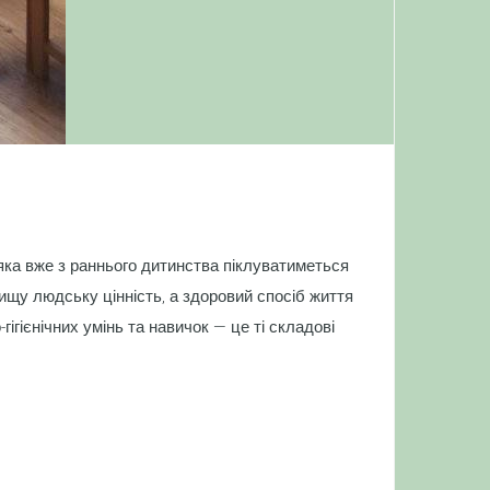
 яка вже з раннього дитинства піклуватиметься
ищу людську цінність, а здоровий спосіб життя
гієнічних умінь та на­вичок — це ті складові