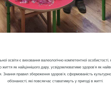
ної освіти є виховання валеологічно компетентної особистості,
до життя як найціннішого дару, усвідомлюватиме здоров’я як найв
я. Знання правил збережен­ня здоров’я, сформованість культурно-гі
обізнаності, які повсякчас ставатимуть у пригоді в житті.