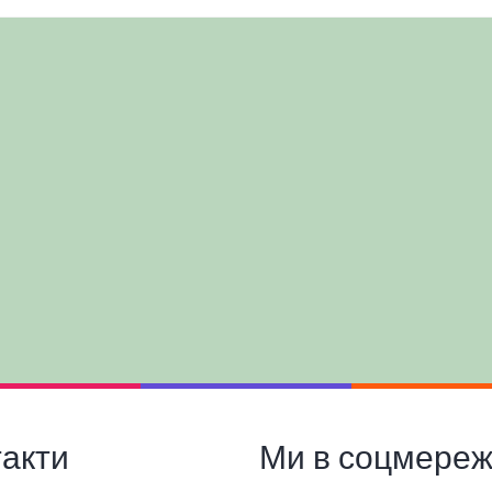
такти
Ми в соцмереж