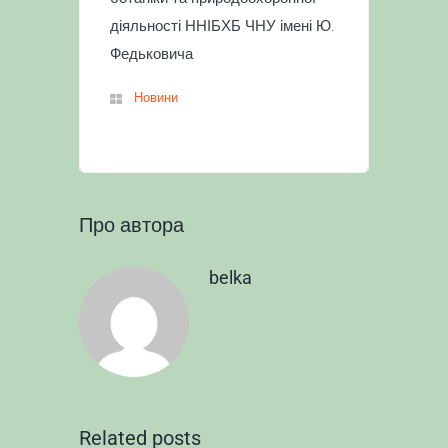
діяльності ННІБХБ ЧНУ імені Ю.
Федьковича
Новини
Про автора
belka
Related posts