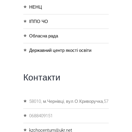
НЕНЦ
ІППО ЧО
Обласна рада
Державний центр якості освіти
Контакти
58010, м.Чернівці, вул.О.Криворучка,57
0688409151
kzchocentum@ukr.net