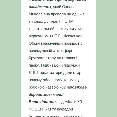
насаджень»
, який Оксана
Миколаївна провела на одній з
типових ділянок ППСПМ
«Центральний парк культури і
відпочинку ім. Т.Г. Шевченка»
Обмін враженнями пройшов у
невимушеній атмосфері
Круглого столу на галявині
парку. Підбиваючи підсумки
ЛПШ, організатори дали старт
новому обласному конкурсу з
робочою назвою
«Старовікове
дерево моєї малої
Батьківщини»
під егідою КЗ
ЧОЦЕНТУМ та кафедри
ботаніки та природоохоронної