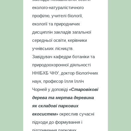
еколого-натуралістичного
профілю, учителі біології,
екології та природничих
дисциплін закладів загальної
середньої освіти, керівники
учнівських лісництв.
Завідувач кафедри ботаніки та
природоохоронної діяльності
ННІБХБ ЧНУ, доктор біологічних
наук, професор Ілля Ілліч
Чорней у доповіді
«Старовікові
дерева та мертва деревина
як складові паркових
екосистем»
окреслив сучасні
підходи до формування і
підтримання паркових