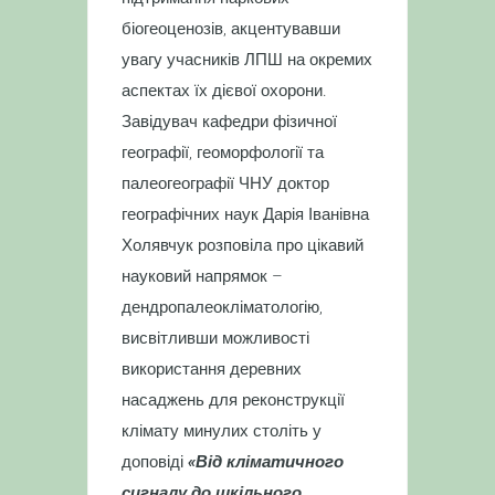
біогеоценозів, акцентувавши
увагу учасників ЛПШ на окремих
аспектах їх дієвої охорони.
Завідувач кафедри фізичної
географії, геоморфології та
палеогеографії ЧНУ доктор
географічних наук Дарія Іванівна
Холявчук розповіла про цікавий
науковий напрямок –
дендропалеокліматологію,
висвітливши можливості
використання деревних
насаджень для реконструкції
клімату минулих століть у
доповіді
«Від кліматичного
сигналу до шкільного