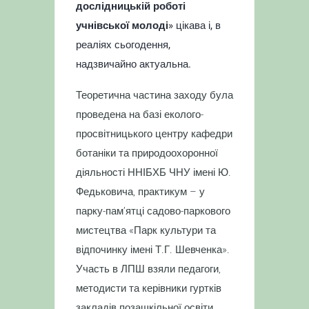
дослідницькій роботі
учнівської молоді
» цікава і, в
реаліях сьогодення,
надзвичайно актуальна.
Теоретична частина заходу була
проведена на базі еколого-
просвітницького центру кафедри
ботаніки та природоохоронної
діяльності ННІБХБ ЧНУ імені Ю.
Федьковича, практикум – у
парку-пам’ятці садово-паркового
мистецтва «Парк культури та
відпочинку імені Т.Г. Шевченка».
Участь в ЛПШ взяли педагоги,
методисти та керівники гуртків
закладів позашкільної освіти