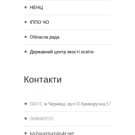
НЕНЦ
ІППО ЧО
Обласна рада
Державний центр якості освіти
Контакти
58010, м.Чернівці, вул.О.Криворучка,57
0688409151
kzchocentum@ukr.net