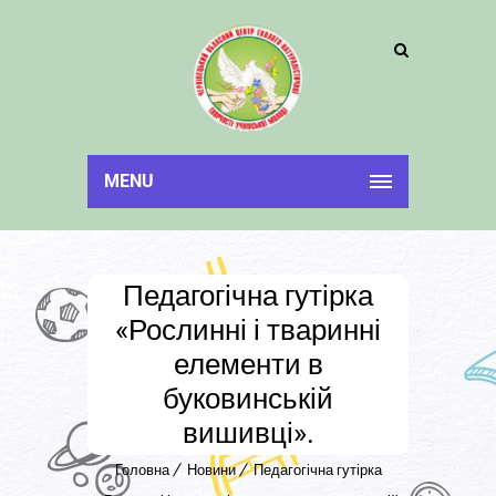
MENU
Педагогічна гутірка
«Рослинні і тваринні
елементи в
буковинській
вишивці».
Головна
Новини
Педагогічна гутірка