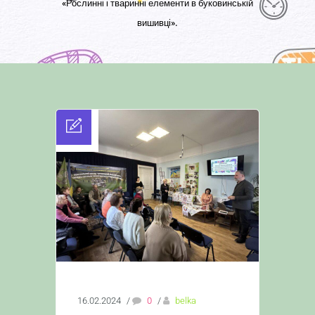
«Рослинні і тваринні елементи в буковинській
вишивці».
16.02.2024
/
0
/
belka