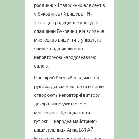
рослинних і тваринних елементів
у буковинській вишивці. Як
знавець традиційно-культурної
спадщини Буковини, він вирізнив
мистецтво вишиття в унікальне
явище, наділивши його
неповторною народознавчою
силою.
Наш край багатий людьми, чиї
руки за допомогою голки й нитки
створюють неповторні витвори
декоративно-ужиткового
мистецтва. Ще одна гостя
гутірки – народна майстриня-
вишивальниця Анна БУГАЙ.
Безліч вишиванок вийшло з-під