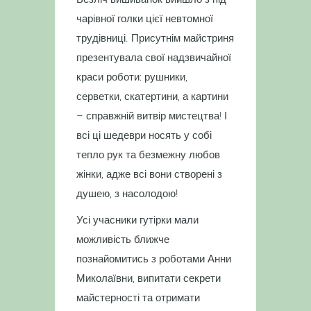
чарівної голки цієї невтомної
трудівниці. Присутнім майстриня
презентувала свої надзвичайної
краси роботи: рушники,
серветки, скатертини, а картини
– справжній витвір мистецтва! І
всі ці шедеври носять у собі
тепло рук та безмежну любов
жінки, адже всі вони створені з
душею, з насолодою!
Усі учасники гутірки мали
можливість ближче
познайомитись з роботами Анни
Миколаївни, випитати секрети
майстерності та отримати