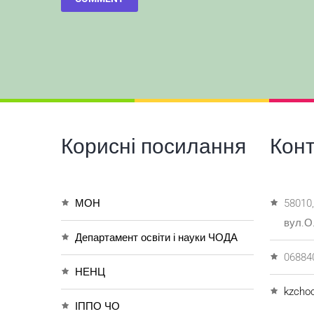
Корисні посилання
Кон
МОН
58010,
вул.О
Департамент освіти і науки ЧОДА
06884
НЕНЦ
kzcho
ІППО ЧО