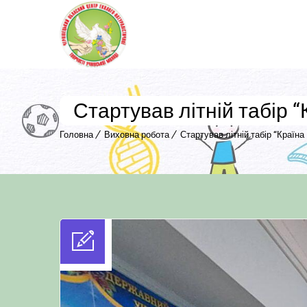
Стартував літній табір “
Головна
Виховна робота
Стартував літній табір “Країна