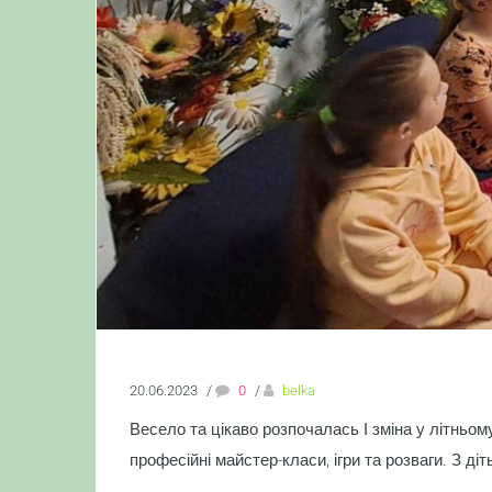
20.06.2023
/
0
/
belka
Весело та цікаво розпочалась І зміна у літньому 
професійні майстер-класи, ігри та розваги. З д