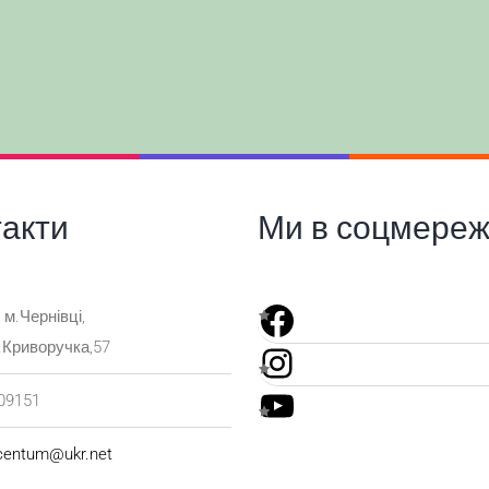
такти
Ми в соцмереж
 м.Чернівці,
.Криворучка,57
09151
centum@ukr.net